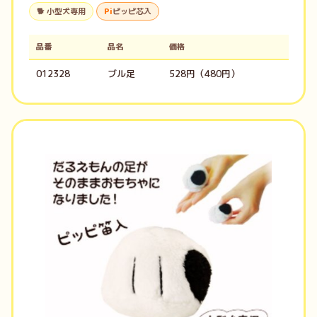
🐕 小型犬専用
Pi
ピッピ芯入
品番
品名
価格
012328
ブル足
528円（480円）