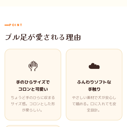
POINT
ブル足が愛される理由
🤚
☁️
手のひらサイズで
ふんわりソフトな
コロンと可愛い
手触り
ちょうど手のひらに収まる
やさしい素材で犬が安心し
サイズ感。コロンとした形
て噛める。口に入れても安
が愛らしい。
全設計。