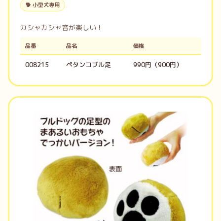
🐕 小型犬専用
カシャカシャ音が楽しい！
品番
品名
価格
008215
ペタンコブル足
990円（900円）