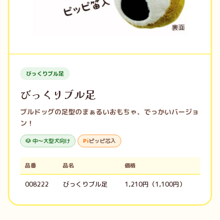
びっくりブル足
びっくりブル足
ブルドッグの足型のまぁるいおもちゃ、でっかいバージョ
ン！
🐶 中〜大型犬向け
Pi
ピッピ芯入
品番
品名
価格
008222
びっくりブル足
1,210円（1,100円）