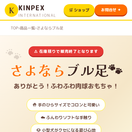
KINPEX
K
お問合せ ✦
🛒 ショップ
INTERNATIONAL
TOP
›
商品一覧
›
さよならブル足
⚠️ 在庫限りで販売終了となります
さよなら
ブル足🐾
ありがとう！ふわふわ肉球おもちゃ！
🤚 手のひらサイズでコロンと可愛い
☁️ ふんわりソフトな手触り
🐶 小型犬がクセになる遊び心地